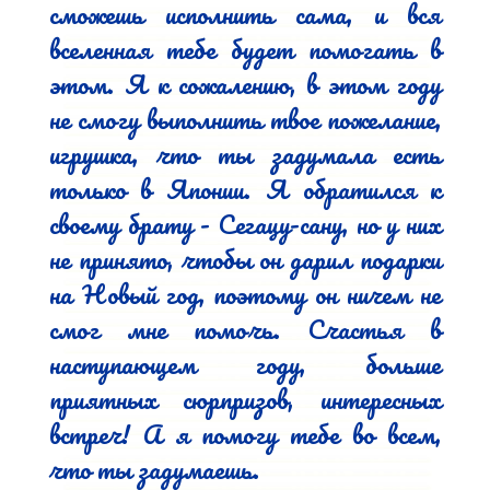
сможешь исполнить сама, и вся 
вселенная тебе будет помогать в 
этом. Я к сожалению, в этом году 
не смогу выполнить твое пожелание, 
игрушка, что ты задумала есть 
только в Японии. Я обратился к 
своему брату - Сегацу-сану, но у них 
не принято, чтобы он дарил подарки 
на Новый год, поэтому он ничем не 
смог мне помочь. Счастья в 
наступающем году, больше 
приятных сюрпризов, интересных 
встреч! А я помогу тебе во всем, 
что ты задумаешь.
