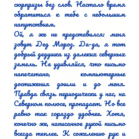
сюрпризы без слов. Настало время 
обратиться к тебе с небольшим 
напутствием.

Ой, я же не представился: меня 
зовут Дед Мороз. Да-да, я тот 
добрый дедушка из далеких северных 
земель. Не удивляйся, что письмо 
напечатано, компьютерные 
достижения дошли и до меня. 
Правда связь периодически у нас, на 
Северном полюсе, пропадает. Но все 
равно так гораздо удобнее. Хотя, 
конечно же, написанное рукой письмо 
всегда теплее. К сожалению рук и 