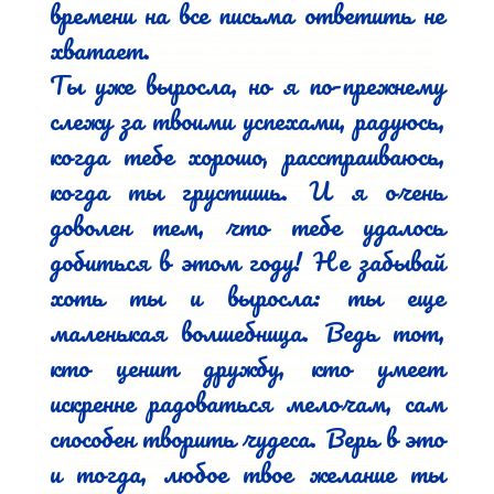
времени на все письма ответить не 
хватает.

Ты уже выросла, но я по-прежнему 
слежу за твоими успехами, радуюсь, 
когда тебе хорошо, расстраиваюсь, 
когда ты грустишь. И я очень 
доволен тем, что тебе удалось 
добиться в этом году! Не забывай 
хоть ты и выросла: ты еще 
маленькая волшебница. Ведь тот, 
кто ценит дружбу, кто умеет 
искренне радоваться мелочам, сам 
способен творить чудеса. Верь в это 
и тогда, любое твое желание ты 