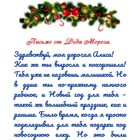
Здравствуй, моя дорогая Алиса!

Как же ты выросла и похорошела! 
Тебя уже не назовешь малышкой. Но 
в душе ты по-прежнему немного 
ребенок, и Новый год для тебя – 
такой же волшебный праздник, как и 
раньше. Было время, когда я просто 
подкладывал для тебя подарки под 
новогоднюю елку. Но это были 