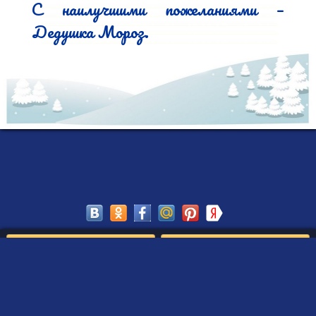
С наилучшими пожеланиями – 
Дедушка Мороз.
Сохранить
Редактировать
Создать такое письмо
от Деда Мороза