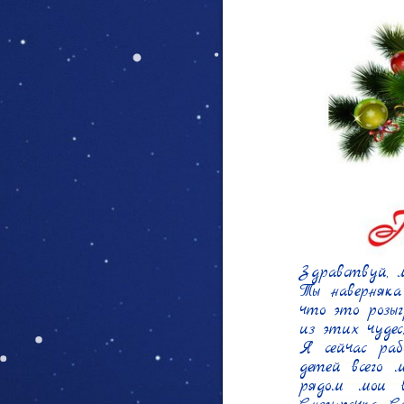
Здравствуй, 
Ты наверняка
что это розыг
из этих чудес
Я сейчас раб
детей всего 
рядом мои в