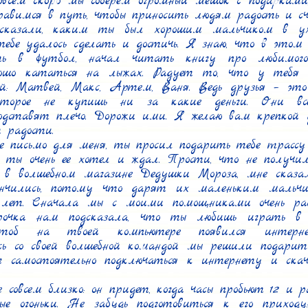
овсем скоро мы соберем огромный мешок с подарками,
равимся в путь, чтобы приносить людям радость и сча
сказали, каким ты был хорошим мальчиком в ухо
 тебе удалось сделать и достичь. Я знаю, что в этом
ть в футбол, начал читать книгу про любимого 
ошо кататься на лыжах. Радует то, что у тебя у
ей: Матвей, Макс, Артем, Ваня. Ведь друзья – это 
которое не купишь ни за какие деньги. Они всег
подставят плечо. Дорожи ими. Я желаю вам крепкой д
радости.

 письмо для меня, ты просил подарить тебе трассу 
 ты очень ее хотел и ждал. Прости, что не получило
, в волшебном магазине Дедушки Мороза, мне сказа
ончились, потому что дарят их маленьким мальчи
лет. Сначала мы с моими помощниками очень расс
рочка нам подсказала, что ты любишь играть в 
чтоб на твоей компьютере появился интерне
ись со своей волшебной командой мы решили подарить
 самостоятельно подключаться к интернету и скач
 совсем близко: он придет, когда часы пробьют 12 и р
ые огоньки. Не забудь подготовиться к его приходу: