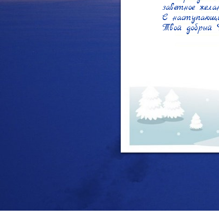
заветное желан
С наступающи
Твой добрый 