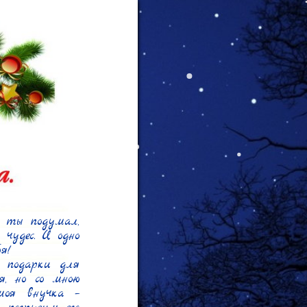
 ты подумал, 
чудес. И одно 
!

 подарки для 
, но со мною 
оя внучка – 