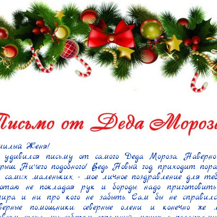
милый Женя!

 удивился письму от самого Деда Мороза. Наверно
рыш. Ничего подобного! Ведь Новый год, приходит пора 
, самых маленьких, - мое личное поздравление для тебя
отаю не покладая рук и бороды: надо приготовить
мира и ни про кого не забыть. Сам бы не справился
ерные помощники: северные олени и конечно же м