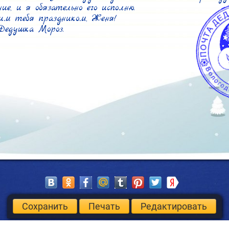
ие, и я обязательно его исполню.

м тебя праздником, Женя!

Дедушка Мороз.
Сохранить
Печать
Редактировать