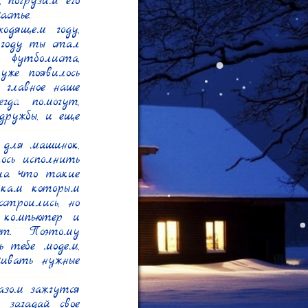
 погрузим его 
стье.

дящем году, 
 году ты стал 
футболиста, 
же появилось 
главное наше 
да помогут, 
ружбы, и еще 
для машинок, 
сь исполнить 
ла что такие 
кам которым 
троились, но 
компьютер и 
т. Поэтому 
 тебе модем, 
ивать нужные 
азом зажгутся 
 загадай свое 