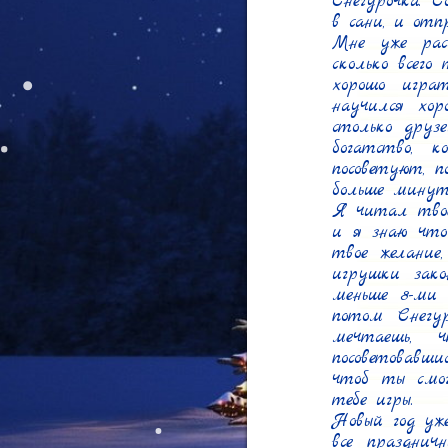
Снегурочка. С
в сани, и отп
Мне уже рас
сколько всего
хорошо игра
научился хор
столько друз
богатство, 
посоветуют, 
больше минут 
Я читал твое
и я знаю что
твое желание
игрушки зак
меньше 8-ми 
потом Снегу
мечтаешь, 
посоветовавш
чтоб ты смог
тебе игры.

Новый год уже
все праздничн