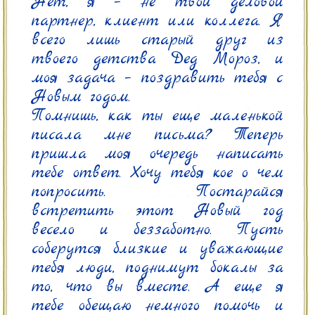
Нет, я – не твой деловой 
партнер, клиент или коллега. Я 
всего лишь старый друг из 
твоего детства Дед Мороз, и 
моя задача – поздравить тебя с 
Новым годом.

Помнишь, как ты еще маленькой 
писала мне письма? Теперь 
пришла моя очередь написать 
тебе ответ. Хочу тебя кое о чем 
попросить. Постарайся 
встретить этот Новый год 
весело и беззаботно. Пусть 
соберутся близкие и уважающие 
тебя люди, поднимут бокалы за 
то, что вы вместе. А еще я 
тебе обещаю немного помочь и 