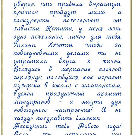
уверен, что прибыли вырастут, 
кризисы пройдут мимо, а 
конкуренты позеленеют от 
зависти. Кстати, у меня есть 
одно пожелание, лично для тебя, 
Галина. Хочется, чтобы за 
повседневными делами ты не 
утратила вкуса к жизни. 
Вглядись в мерцание елочной 
гирлянды, полюбуйся, как играют 
пузырьки в бокале с шампанским, 
вдохни праздничный аромат 
мандаринов – и ощути дух 
новогоднего настроения! И не 
забудь поздравить близких.

Нескучного тебе Нового года! 
Если ты исполнишь мои 