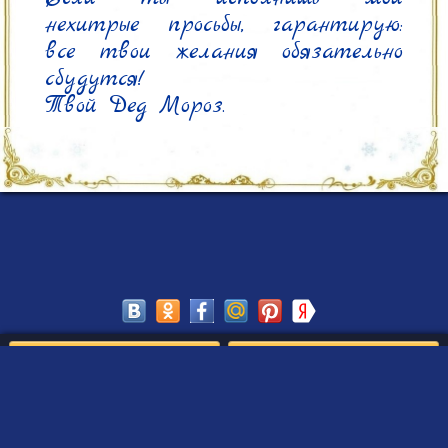
нехитрые просьбы, гарантирую: 
все твои желания обязательно 
сбудутся!

Твой Дед Мороз.
Сохранить
Редактировать
Создать такое письмо
от Деда Мороза