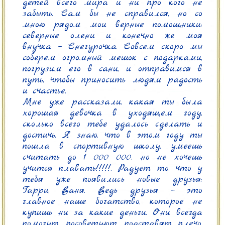
детей всего мира и ни про кого не 
забыть. Сам бы не справился, но со 
мною рядом мои верные помощники: 
северные олени и конечно же моя 
внучка – Снегурочка. Совсем скоро мы 
соберем огромный мешок с подарками, 
погрузим его в сани, и отправимся в 
путь, чтобы приносить людям радость 
и счастье.

Мне уже рассказали, какая ты была 
хорошая девочка в уходящем году, 
сколько всего тебе удалось сделать и 
достичь. Я знаю, что в этом году ты 
пошла в спортивную школу, умеешь 
считать до 1 000 000, но не хочешь 
учится плавать!!!!!. Радует то, что у 
тебя уже появились новые друзья: 
Гарри, Ваня. Ведь друзья – это 
главное наше богатство, которое не 
купишь ни за какие деньги. Они всегда 
помогут, посоветуют, подставят плечо. 