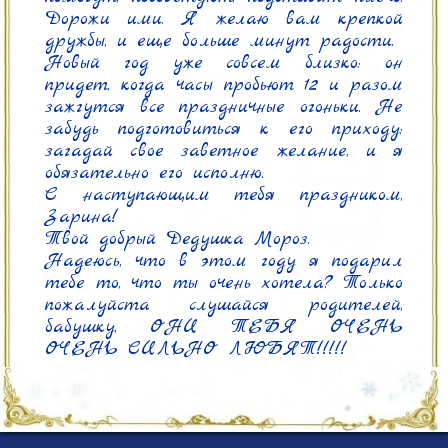
Дорожи ими. Я желаю вам крепкой 
дружбы, и еще больше минут радости.

Новый год уже совсем близко: он 
придет, когда часы пробьют 12 и разом 
зажгутся все праздничные огоньки. Не 
забудь подготовиться к его приходу: 
загадай свое заветное желание, и я 
обязательно его исполню.

С наступающим тебя праздником, 
Зарина!

Твой добрый Дедушка Мороз.

Надеюсь, что в этом году я подарил 
тебе то, что ты очень хотела? Только 
пожалуйста слушайся родителей, 
бабушку, ОНИ ТЕБЯ ОЧЕНЬ 
ОЧЕНЬ СИЛЬНО ЛЮБЯТ!!!!! 