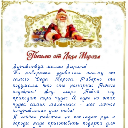
Здравствуй, милая Зарина!

Ты наверняка удивилась письму от 
самого Деда Мороза. Наверно ты 
подумала, что это розыгрыш. Ничего 
подобного! Ведь скоро Новый год, 
приходит пора чудес. И одно из этих 
чудес, самых маленьких, - мое личное 
поздравление для тебя!

Я сейчас работаю не покладая рук и 
бороды: надо приготовить подарки для 