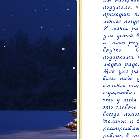
Ты наверня
подумала, ч
приходит по
личное поздр
Я сейчас ра
для детей в
со мною ряд
внучка – С
подарками, 
людям радост
Мне уже рас
всего тебе 
отлично танц
осуществил 
что у тебя 
это главное
всегда помо
Полиной и С
расстраива
равных, в те