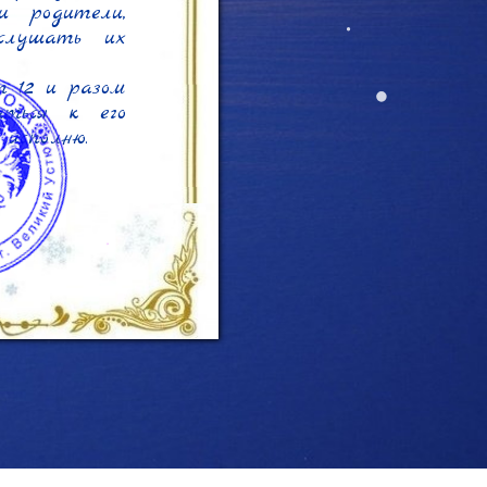
 родители, 
слушать их 
 12 и разом 
ться к его 
исполню.
