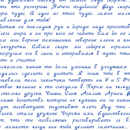
ка удивилась письму от самого Деда Мороза. 
то это розыгрыш. Ничего подобного! Ведь скоро
ра чудес. И одно из этих чудес, самых мален
авление для тебя!

ботаю не покладая рук и бороды: надо приготов
сего мира и ни про кого не забыть. Сам бы не сп
ом мои верные помощники: северные олени и кон
негурочка. Совсем скоро мы соберем огромн
погрузим его в сани, и отправимся в путь, чтоб
ь и счастье.

сказали, какая ты была умница в уходящем го
удалось сделать и достичь. Я знаю, что в э
евала, пела, закончика четверть на "4" и "5". Оч
твое желание и ты съездила в Перьм на экскурс
столько друзей: Даша, Соня, Азалия, Арина. Ве
 наше богатство, которое не купишь ни за какие 
гут, посоветуют, подставят плечо. Рад, что
оней, стали дружнее. Дорожи ими. Единственно
ет, что ты позволяешь разговаривать со вз
 моменты, когда они тебе делают замечание.....