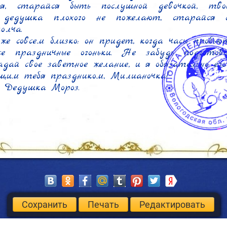
я, старайся быть послушной девочкой, твои
дедушка плохого не пожелают, старайся 
лча.

же совсем близко: он придет, когда часы пробьют
се праздничные огоньки. Не забудь подготови
адай свое заветное желание, и я обязательно его 
им тебя праздником, Милианочка!

 Дедушка Мороз.
Сохранить
Печать
Редактировать