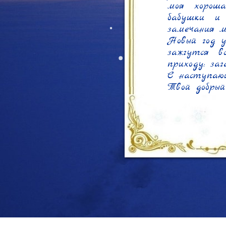
моя хороша
бабушки и 
замечания мо
Новый год у
зажгутся в
приходу: заг
С наступающ
Твой добрый