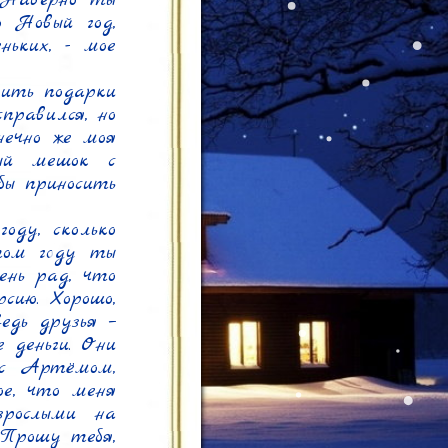
Наверно ты 
 Новый год, 
ьких, - мое 
ить подарки 
равился, но 
ечно же моя 
ый мешок с 
ы приносить 
ду, сколько 
том году ты 
ень рад, что 
ию. Хорошо, 
дь друзья – 
деньги. Они 
 с Артёмом, 
е, что меня 
рослыми на 
 Прошу тебя, 