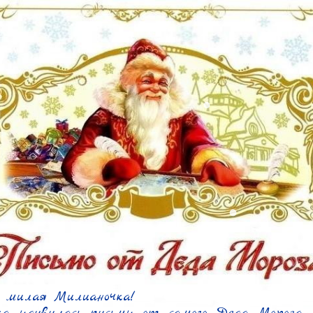
 милая Милианочка!
