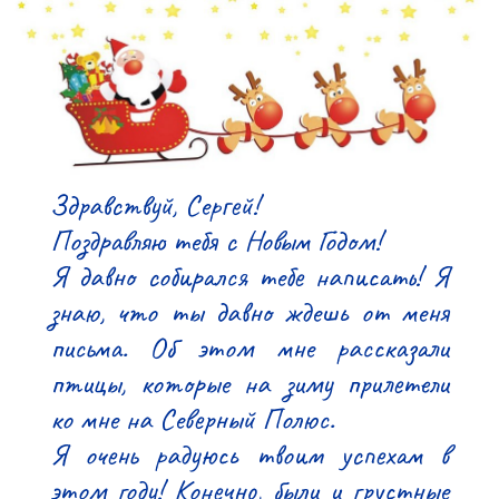
Здравствуй, Сергей!

Поздравляю тебя с Новым Годом!

Я давно собирался тебе написать! Я 
знаю, что ты давно ждешь от меня 
письма. Об этом мне рассказали 
птицы, которые на зиму прилетели 
ко мне на Северный Полюс.

Я очень радуюсь твоим успехам в 
этом году! Конечно, были и грустные 