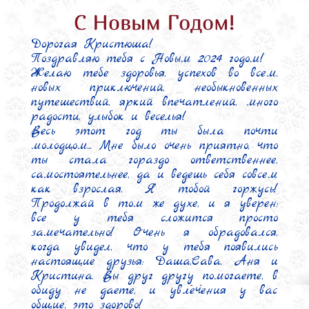
Дорогая Кристюша!

Поздравляю тебя с Новым 2024 годом!

Желаю тебе здоровья, успехов во всем, 
новых приключений, необыкновенных 
путешествий, яркий впечатлений, много 
радости, улыбок и веселья!

Весь этот год ты была почти 
молодцом... Мне было очень приятно, что 
ты стала гораздо ответственнее, 
самостоятельнее, да и ведешь себя совсем 
как взрослая. Я тобой горжусь! 
Продолжай в том же духе, и я уверен: 
все у тебя сложится просто 
замечательно! Очень я обрадовался, 
когда увидел, что у тебя появились 
настоящие друзья: Даша,Сава, Аня и 
Кристина. Вы друг другу помогаете, в 
обиду не даете, и увлечения у вас 
общие, это здорово!
