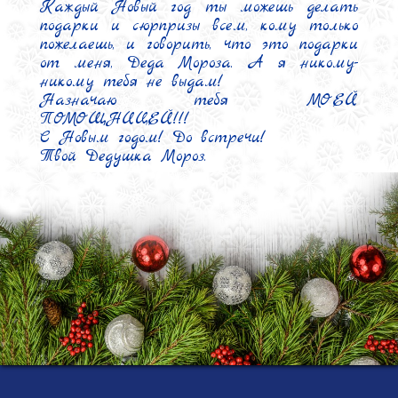
Каждый Новый год ты можешь делать 
подарки и сюрпризы всем, кому только 
пожелаешь, и говорить, что это подарки 
от меня, Деда Мороза. А я никому-
никому тебя не выдам!

Назначаю тебя МОЕЙ 
ПОМОЩНИЦЕЙ!!!

С Новым годом! До встречи!

Твой Дедушка Мороз.