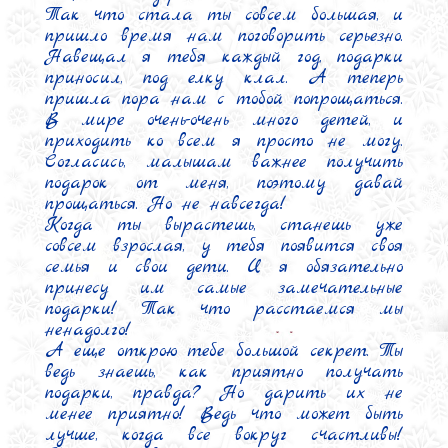
Так что стала ты совсем большая, и 
пришло время нам поговорить серьезно. 
Навещал я тебя каждый год, подарки 
приносил, под елку клал. А теперь 
пришла пора нам с тобой попрощаться. 
В мире очень-очень много детей, и 
приходить ко всем я просто не могу. 
Согласись, малышам важнее получить 
подарок от меня, поэтому давай 
прощаться. Но не навсегда!

Когда ты вырастешь, станешь уже 
совсем взрослая, у тебя появится своя 
семья и свои дети. И я обязательно 
принесу им самые замечательные 
подарки! Так что расстаемся мы 
ненадолго!

А еще открою тебе большой секрет. Ты 
ведь знаешь, как приятно получать 
подарки, правда? Но дарить их не 
менее приятно! Ведь что может быть 
лучше, когда все вокруг счастливы! 