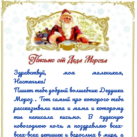
Здравствуй, моя маленькая, 
Настенька!

Пишет тебе добрый волшебник Дедушка 
Мороз . Тот самый про которого тебе 
рассказывали папа и мама и которому 
ты написала письмо. В чудесную 
новогоднюю ночь я поздравляю всех-
всех-всех детишек и взрослых в мире, а 