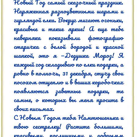
Новый Год самый сказочный праздник. 
Наряженная разноцветными шарами и 
гирляндой елка. Вокруг мигают огоньки, 
красивые и такие яркие! А еще тебе 
наверняка показывали фотографию 
старичка с белой бородой и красной 
шапкой, это я —Дедушка Мороз! Я 
каждый год складываю по елки подарки, а 
ровно в полночь, 31 декабря, стучу свои 
посохом отщеплю и в ваших коробочках 
появляются заветные подарки, те 
самые, о которых вы меня просите в 
своих письмах.

С Новым Годом тебя Намтюшенька и 
твою сестрелку! Растите большими, 
красивыми, послушными и добрымм 