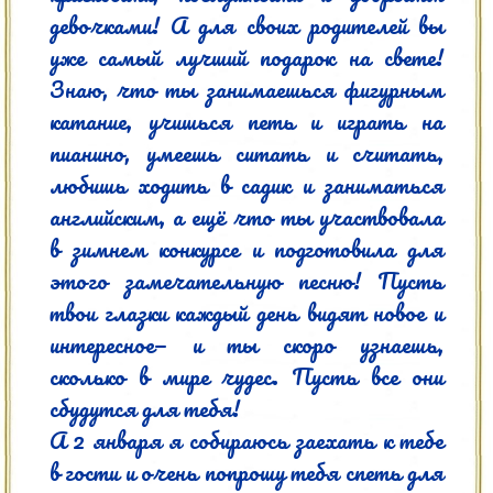
девочками! А для своих родителей вы 
уже самый лучший подарок на свете! 
Знаю, что ты занимаешься фигурным 
катание, учишься петь и играть на 
пианино, умеешь ситать и считать, 
любишь ходить в садик и заниматься 
английским, а ещё что ты участвовала 
в зимнем конкурсе и подготовила для 
этого замечательную песню! Пусть 
твои глазки каждый день видят новое и 
интересное— и ты скоро узнаешь, 
сколько в мире чудес. Пусть все они 
сбудутся для тебя!

А 2 января я собираюсь заехать к тебе 
в гости и очень попрошу тебя спеть для 