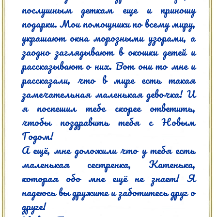
послушным деткам еще и приношу 
подарки. Мои помощники по всему миру, 
украшают окна морозными узорами, а 
заодно заглядывают в окошки детей и 
рассказывают о них. Вот они то мне и 
рассказали, что в мире есть такая 
замечательная маленькая девочка! И 
я поспешил тебе скорее ответить, 
чтобы поздравить тебя с Новым 
Годом!

А ещё, мне доложили что у тебя есть 
маленькая сестренка, Катенька, 
которая обо мне ещё не знает! Я 
надеюсь вы дружите и заботитесь друг о 
друге!
