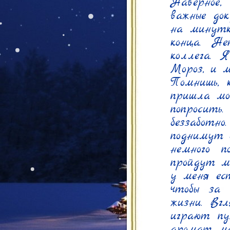
Наверное, 
важные до
на минутк
конца. Н
коллега. 
Мороз, и м
Помнишь, 
пришла моя
попросить
беззаботно
поднимут 
немного п
пройдут м
у меня ест
чтобы за 
жизни. Вгл
играют пу
аромат ма