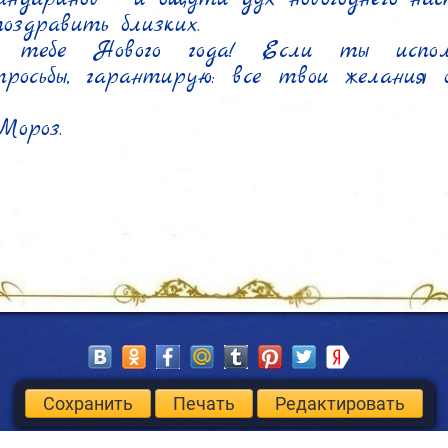
оздравить близких.

го тебе Нового года! Если ты испол
росьбы, гарантирую: все твои желания о
Мороз.
Сохранить
Печать
Редактировать