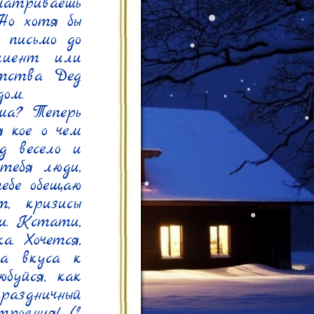
матриваешь 
о хотя бы 
письмо до 
иент или 
тства Дед 
ом.

а? Теперь 
 кое о чем 
 весело и 
тебя люди, 
бе обещаю 
, кризисы 
. Кстати, 
. Хочется, 
а вкуса к 
буйся, как 
аздничный 
роения! И 