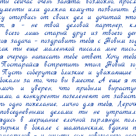
ты сейчас очень занята: возможно, прос
кументы или должна кому-то позвонить. Н
у оторвись от своих дел и дочитай это 
ет, я – не твой деловой партнер, кл
Я всего лишь старый друг из твоего де
оя задача – поздравить тебя с Новым год
как ты еще маленькой писала мне письм
 очередь написать тебе ответ. Хочу тебя
. Постарайся встретить этот Новый год
. Пусть соберутся близкие и уважающие 
бокалы за то, что вы вместе. А еще я те
омочь и уверен, что прибыли вырастут
имо, а конкуренты позеленеют от зависти
ь одно пожелание, лично для тебя, Лерочка
повседневными делами ты не утратил
ядись в мерцание елочной гирлянды, полю
зырьки в бокале с шампанским, вдохни пр
ндаринов – и ощути дух новогоднего наст