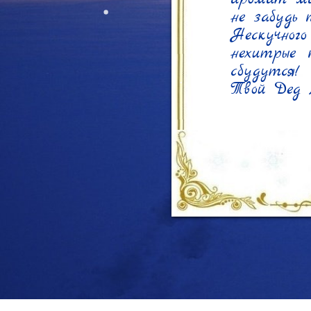
не забудь п
Нескучно
нехитрые п
сбудутся!

Твой Дед 