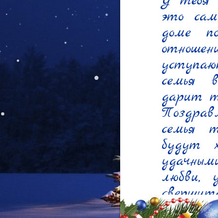
У тебя е
это сам
доме по
отношен
уступа
семья 
дарит те
Поздрав
семья т
будут х
удачным
любви, 
свершитс
будут ря