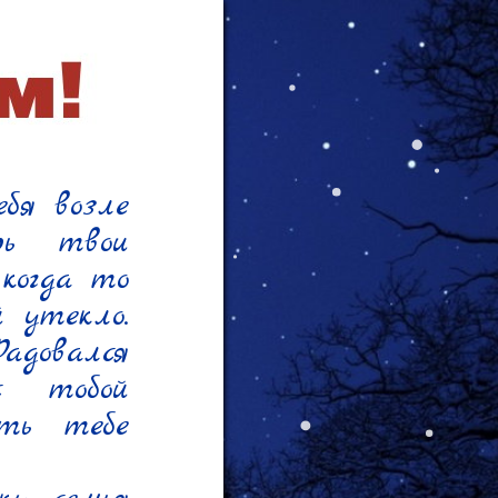
я возле 
ь твои 
огда то 
 утекло. 
довался 
 тобой 
ь тебе 