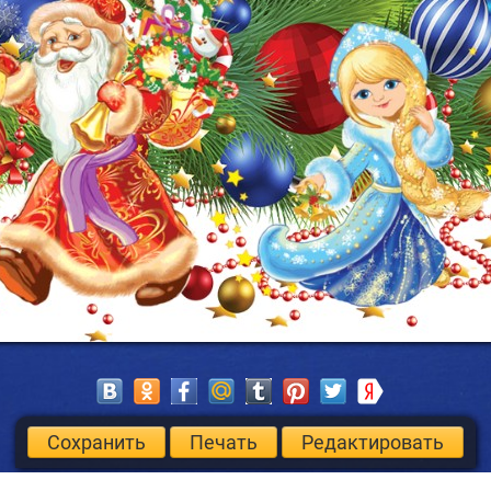
ю к тебе

оз
Сохранить
Печать
Редактировать