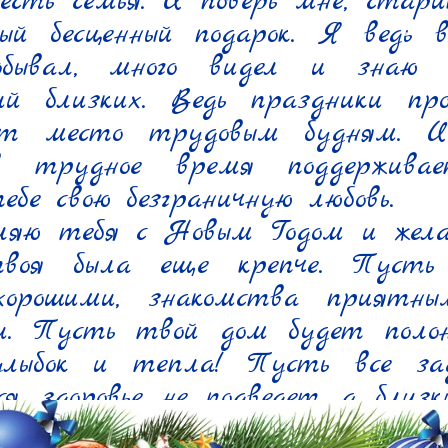
сть семья. И поверь мне, старик
ый бесценный подарок. Я ведь в
бывал, много видел и знаю ц
ий близких. Ведь праздники про
ют место трудовым будням. И 
в трудное время поддерживает
бе свою безграничную любовь.

ляю тебя с Новым Годом и желаю
воя была еще крепче. Пусть 
орошими, знакомства приятным
и. Пусть твой дом будет полон 
улыбок и тепла! Пусть все зад
я, здоровье не подведет, а близки
дом!
