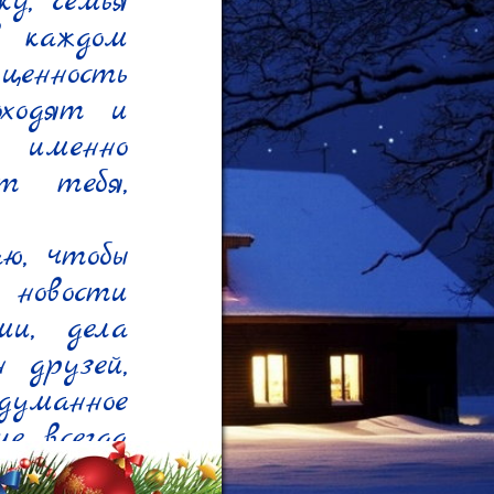
у, семья 
 каждом 
енность 
ходят и 
именно 
 тебя, 
, чтобы 
новости 
и, дела 
друзей, 
уманное 
е всегда 