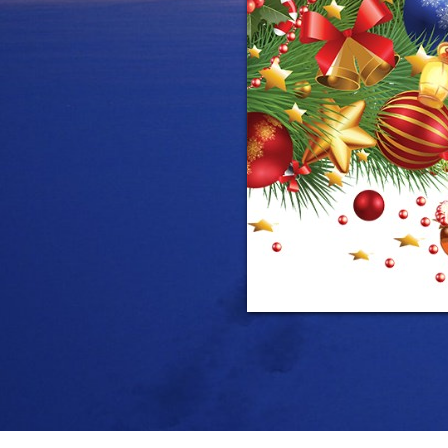
С любовь
Дед Мор