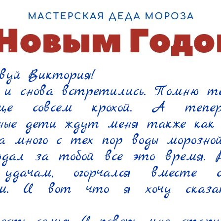
вуй Виктория!

и снова встретились. Помню теб
ще совсем крохой. А тепер
нные дети ждут меня также как к
 много с тех пор воды морозной
дал за тобой все это время. Ра
удачам, огорчался вместе с
ам. И вот что я хочу сказат