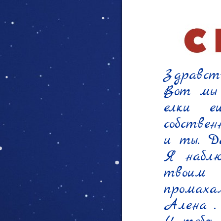
Здравст
Вот мы 
елки е
собстве
и ты. Да
Я наблю
твоим 
промах
Алена .
