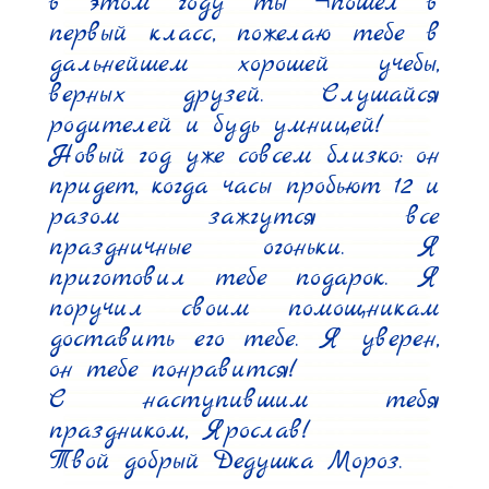
в этом году ты ¬пошел в 
первый класс, пожелаю тебе в 
дальнейшем хорошей учебы, 
верных друзей. Слушайся 
родителей и будь умницей!

Новый год уже совсем близко: он 
придет, когда часы пробьют 12 и 
разом зажгутся все 
праздничные огоньки. Я 
приготовил тебе подарок. Я 
поручил своим помощникам 
доставить его тебе. Я уверен, 
он тебе понравится!

С наступившим тебя 
праздником, Ярослав!

Твой добрый Дедушка Мороз.