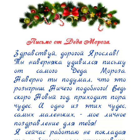
Здравствуй, дорогой Ярослав!

Ты наверняка удивился письму 
от самого Деда Мороза. 
Наверно ты подумал, что это 
розыгрыш. Ничего подобного! Ведь 
скоро Новый год, приходит пора 
чудес. И одно из этих чудес, 
самых маленьких, - мое личное 
поздравление для тебя!

Я сейчас работаю не покладая 