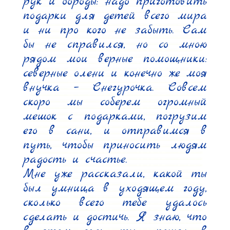
рук и бороды: надо приготовить 
подарки для детей всего мира 
и ни про кого не забыть. Сам 
бы не справился, но со мною 
рядом мои верные помощники: 
северные олени и конечно же моя 
внучка – Снегурочка. Совсем 
скоро мы соберем огромный 
мешок с подарками, погрузим 
его в сани, и отправимся в 
путь, чтобы приносить людям 
радость и счастье.

Мне уже рассказали, какой ты 
был умница в уходящем году, 
сколько всего тебе удалось 
сделать и достичь. Я знаю, что 