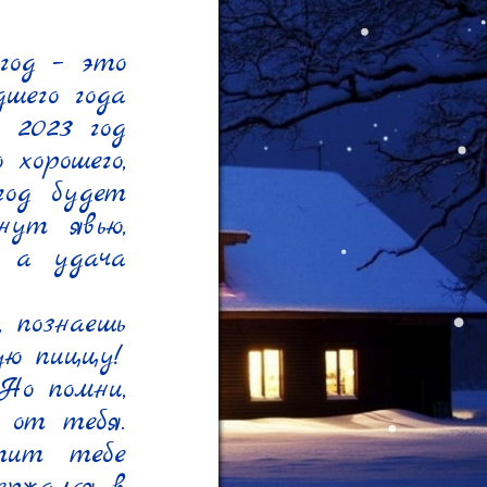
од – это 
шего года 
2023 год 
хорошего, 
од будет 
ут явью, 
 а удача 
 познаешь 
ю пиццу!

Но помни, 
 от тебя. 
тит тебе 