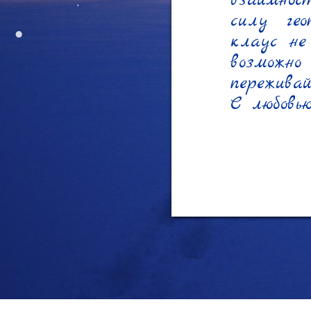
взаимнос
силу гео
клаус не
возможно
переживай
С любовь