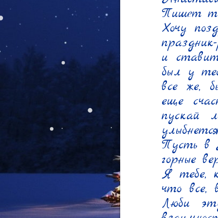
Пишет теб
Хочу поз
праздник-
и ставит
был у теб
все же, 
еще счас
пускай л
улыбнется
Пусть в Н
горные в
Я тебе, к
что все, 
Люби эту