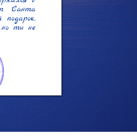
ржался в 
ат Санта 
подарок, 
но ты не 