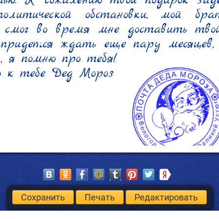
тью. К сожалению твой подарок заде
политической обстановки, мой бр
 смог во время мне доставить твой 
 придется ждать еще пару месяцев, 
, я помню про тебя!

ю к тебе Дед Мороз
Сохранить
Печать
Редактировать