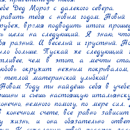
е Дед Мороз с далекого севера.

дравить тебя с новым годом. Новый г
рубеж, время подводить итоги прошед
ь цели на следующий. Я знаю, что 
я разный. И веселый и грустный. Но 
было больше. Пускай же следующий г
тливее, чем в этот, а мечты стан
юбовь окружит нежным покрывалом,
 теплой материнской улыбкой!

овом Году ты найдёшь себя в учебе,
ершины и съешь настоящую итальянску
онечно, немного помогу, по мере сил. 
в конечном счете, все равно зависит
 жизнь, и она обязательно отве