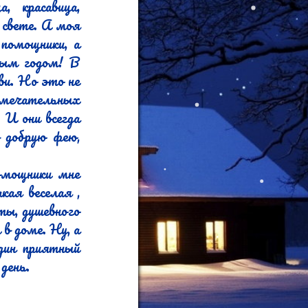
 красавица, 
свете. А моя 
помощники, а 
ым годом! В 
и. Но это не 
амечательных 
И они всегда 
 добрую фею, 
мощники мне 
ая веселая , 
ы, душевного 
в доме. Ну, а 
ин приятный 
ень.
