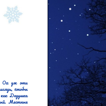
. Ох уж эти 
исядь, чтобы 
 как Дедушка 
дый. Местные 