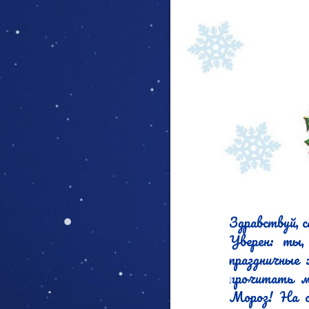
Здравствуй, 
Уверен: ты,
праздничные 
прочитать мо
Мороз! На се