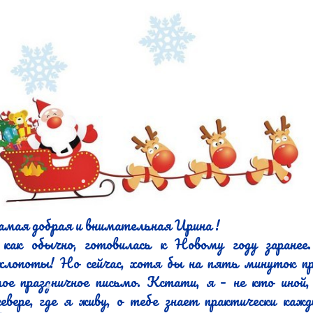
самая добрая и внимательная Ирина !

 как обычно, готовилась к Новому году заранее
хлопоты! Но сейчас, хотя бы на пять минуток пр
е праздничное письмо. Кстати, я – не кто иной,
вере, где я живу, о тебе знает практически каж