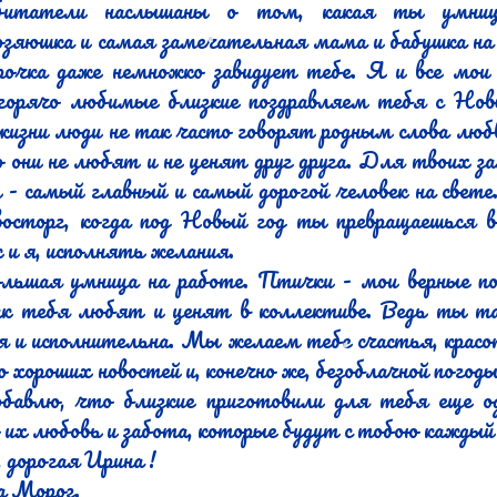
битатели наслышаны о том, какая ты умница,
зяюшка и самая замечательная мама и бабушка на 
рочка даже немножко завидует тебе. Я и все мои 
горячо любимые близкие поздравляем тебя с Нов
 жизни люди не так часто говорят родным слова любв
о они не любят и не ценят друг друга. Для твоих з
 - самый главный и самый дорогой человек на свете. 
осторг, когда под Новый год ты превращаешься в
к и я, исполнять желания.

льшая умница на работе. Птички - мои верные по
как тебя любят и ценят в коллективе. Ведь ты так
 и исполнительна. Мы желаем тебе счастья, красот
 хороших новостей и, конечно же, безоблачной погоды 
обавлю, что близкие приготовили для тебя еще од
 их любовь и забота, которые будут с тобою каждый д
 дорогая Ирина !

 Мороз.
