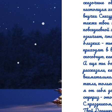
сказочные о
настоящая хо
внучка Снегу
также твои 
повседневной
означает, чт
близких – ты
приходят в в
способную, ка
А еще ты бо
рассказали, 
внимательная
тепла, только
я от себя д
сюрприз - это
С праздником,
Твой Дедушка