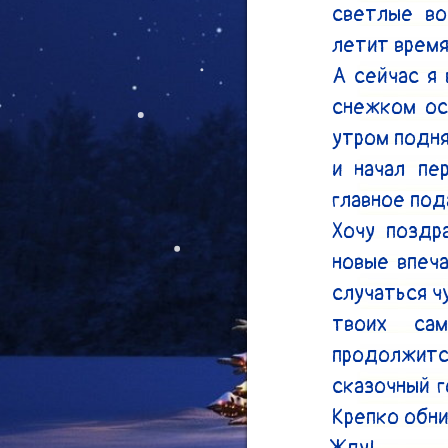
светлые во
летит время!
А сейчас я 
снежком ос
утром подня
и начал пе
главное под
Хочу поздр
новые впеча
случаться ч
твоих сам
продолжитс
сказочный г
Крепко обни