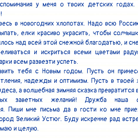
споминания у меня о твоих детских годах. 


весь в новогодних хлопотах. Надо всю Росси
ыпать, елки красиво украсить, чтобы солнышк
лось над всей этой снежной благодатью, и снег
реливаться и искриться всеми цветами радуг
арки всем развезти успеть.

авить тебя с Новым годом. Пусть он принесе
тления, надежды и оптимизм. Пусть в твоей 
удеса, а волшебная зимняя сказка превратится в
ых заветных желаний! Дружба наша об
я. Пиши мне письма да в гости ко мне приез
ород Великий Устюг. Буду искренне рад встре
маю и целую.
