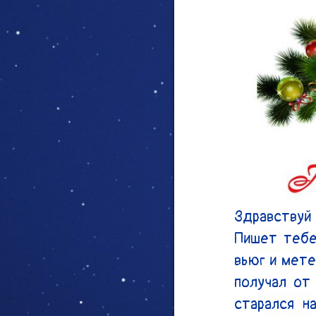
Здравствуй 
Пишет тебе
вьюг и мете
получал от 
старался н