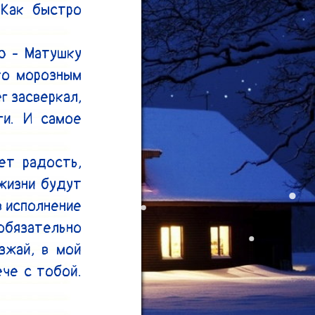
Как быстро 
ю - Матушку 
о морозным 
 засверкал, 
и. И самое 
т радость, 
жизни будут 
 исполнение 
язательно 
жай, в мой 
че с тобой. 