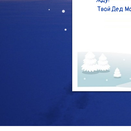
Жду!

Твой Дед М