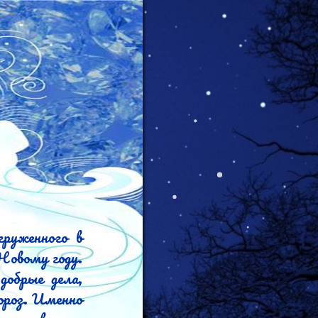
руженного в 
овому году. 
обрые дела, 
роз. Именно 