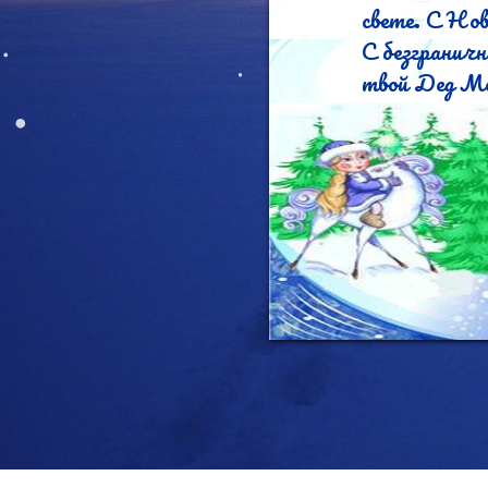
свете. С Нов
С безгранич
твой Дед Мо