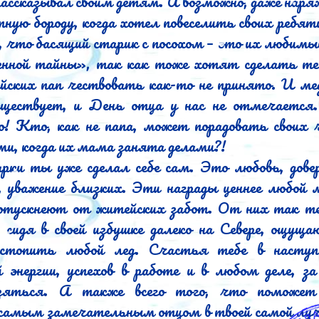
рассказывал своим детям. А возможно, даже наряж
тную бороду, когда хотел повеселить своих ребят
, что басящий старик с посохом – это их любимый 
нной тайны», так как тоже хотят сделать теб
йских пап чествовать как-то не принято. И м
уществует, и День отца у нас не отмечается.
во! Кто, как не папа, может порадовать своих ч
и, когда их мама занята делами?!

рки ты уже сделал себе сам. Это любовь, довер
, уважение близких. Эти награды ценнее любой ме
потускнеют от житейских забот. От них так теп
 сидя в своей избушке далеко на Севере, ощущаю
растопить любой лед. Счастья тебе в наступа
й энергии, успехов в работе и в любом деле, за
зяться. А также всего того, что поможет 
самым замечательным отцом в твоей самой лучш