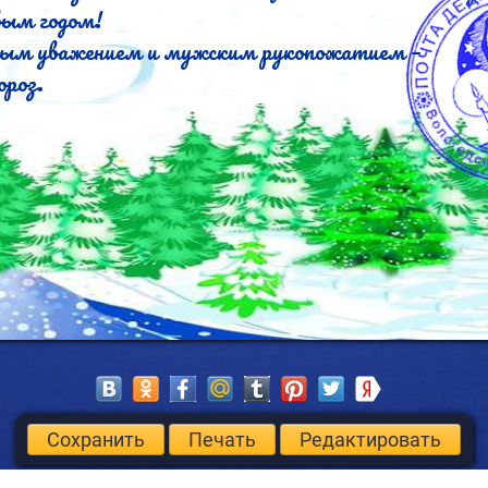
ым годом!

ным уважением и мужским рукопожатием –

роз.
Сохранить
Печать
Редактировать