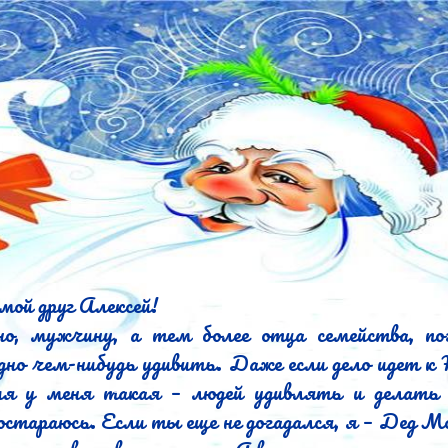
мой друг Алексей!

о, мужчину, а тем более отца семейства, пог
дно чем-нибудь удивить. Даже если дело идет к Н
я у меня такая – людей удивлять и делать д
остараюсь. Если ты еще не догадался, я – Дед Мо