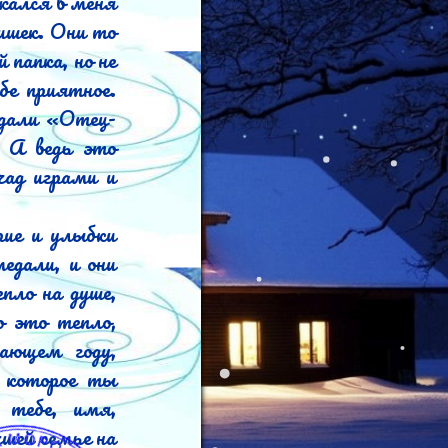
ался в меня 
ишек. Они то 
папка, но не 
е приятное. 
едали «Отец-
 А ведь это 
ад играми и 
ие и улыбки 
дали, и они 
ло на душе, 
 это тепло, 
ющем году, 
 которое ты 
тебе, имя, 
ей семье на 