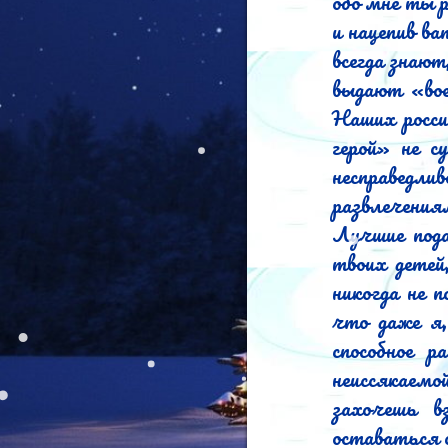
обо мне ты 
и нацепив ва
всегда знают
выдают «вое
Наших росси
герой» не с
несправедли
развлечениям
Лучшие пода
твоих детей
никогда не 
что даже я,
способное 
неиссякаемо
захочешь в
оставаться 