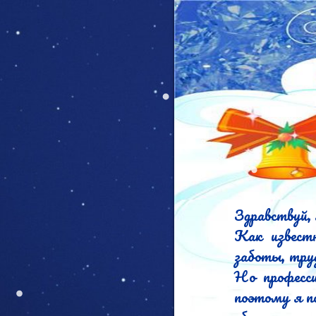
Здравствуй, 
Как известн
заботы, тру
Но професси
поэтому я п