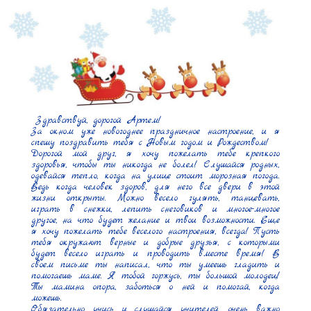
 Здравствуй, дорогой Артем!

За окном уже новогоднее праздничное настроение, и я 
спешу поздравить тебя с Новым годом и Рождеством!

Дорогой мой друг, я хочу пожелать тебе крепкого 
здоровья, чтобы ты никогда не болел! Слушайся родных, 
одевайся тепло, когда на улице стоит морозная погода. 
Ведь когда человек здоров, для него все двери в этой 
жизни открыты. Можно весело гулять, танцевать, 
играть в снежки, лепить снеговиков и многое-многое 
другое, на что будет желание и твои возможности. Еще 
я хочу пожелать тебе веселого настроения, всегда! Пусть 
тебя окружают верные и добрые друзья, с которыми 
будет весело играть и проводить вместе время! В 
своем письме ты написал, что ты умеешь гладить и 
помогаешь маме. Я тобой горжусь, ты большой молодец! 
Ты мамина опора, заботься о ней и помогай, когда 
можешь.

Обязательно учись и слушайся учителей, очень важно 