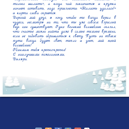
только шалость», а когда чай закончится и кружка 
начнет остывать, надо произнести: «Шалость удалась!» 
и карта снова скроется.

Дорогой мой друг, я хочу, чтобы ты всегда верил в 
чудеса, несмотря на то, что ты уже совсем взрослый 
ведь они существуют. Один великий волшебник сказал, 
что счастье можно найти даже в самые темные времена, 
если не забывать обращаться к свету. Пусть на твоем 
пути всегда будет свет, тепло и уют, мой юный 
волшебник!

Обнимаю тебя крепко-крепко!

С наилучшими пожеланиями,

Диляра.