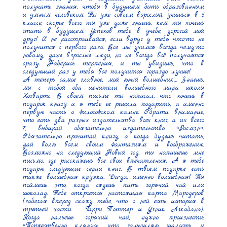
получать знания, чтобы в будущем быть образованным 
и умным человеком. Ты уже совсем взрослый, учишься в 5 
классе, скорее всего ты уже даже знаешь, кем ты хочешь 
стать в будущем. Успехов тебе в учебе, дорогой мой 
друг! И не расстраивайся, если вдруг у тебя что-то не 
получится с первого раза. Все мы учимся всегда чему-то 
новому, даже взрослые люди, но не всегда всё получается 
сразу. Наберись терпения, и ты увидишь, что в 
следующий раз у тебя все получится гораздо лучше!

А теперь самое главное, мой юный волшебник… Знаешь, 
мы с тобой оба ценители волшебного мира школы 
Хогвартс. В своем письме ты написал, что хочешь в 
подарок книгу и я тебе ее решила подарить, а именно 
первую часть о философском камне. Обрати внимание, 
что есть два разных издательства всех книг, а их всего 
7, выбирай обязательно издательство «Росмэн». 
Обязательно прочитай книгу, а когда будешь читать, 
дай волю всем своим фантазиям и воображению. 
Возможно на следующий Новый год, ты напишешь мне 
письмо, где расскажешь все свои впечатления. А я тебе 
подарю следующие серии книг. В твоем подарке есть 
также волшебная кружка. Да-да, именно волшебная! Ты 
поймешь это, когда сядешь пить горячий чай или 
шоколад. Тебе откроется настоящая карта Мародеров 
(забегая вперед скажу тебе, что о ней есть история в 
третьей части – Гарри Поттер и Узник Азкабана). 
Когда нальешь горячий чай, нужно произнести: 
«Торжественно клянусь, что замышляю шалость, и 