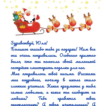
Здравствуй, Юля!

Большое спасибо тебе за подарки! Нам все 
они очень понравились. Особенно приятно 
было, что ты помогла своей маленькой 
сестрёнке смастерить поделки для нас.

Мне понравилось твоё письмо. Расскажи 
мне подробнее, почему в школе стало 
сложнее учиться. Какие предметы у тебя 
самые любимые, а какие ты наоборот не 
любишь? Тебе нравятся твои 
одноклассники? А твоя учительница? А 