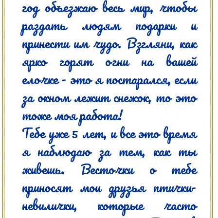
год объезжаю весь мир, чтобы 
раздать людям подарки и 
принести им чудо. Взгляни, как 
ярко горят огни на вашей 
елочке - это я постарался, если 
за окном лежит снежок, то это 
тоже моя работа!

Тебе уже 5 лет, и все это время 
я наблюдаю за тем, как ты 
живешь. Весточки о тебе 
приносят мои друзья птички-
невилички, которые часто 