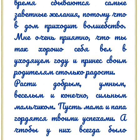
время сбываются самые 
заветные желания, потому что 
в дом приходит волшебство. 
Мне очень приятно, что ты 
так хорошо себя вел в 
уходящем году и принес своим 
родителям столько радости.

Расти добрым, умным, 
веселым и конечно, сильным 
мальчиком. Пусть мама и папа 
гордятся твоими успехами. А 
чтобы у них всегда было 