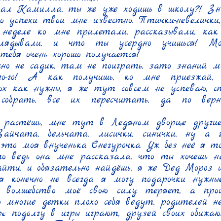
ал Камилла, ты же уже ходишь в школу?! Зна
ро успехи твои мне известно. Птички-невелички,
неделе ко мне прилетали, рассказывали, как
глядывали, и что ты усердно учишься! Мо
тебя очень хорошо получается!

но не садик, там не поиграть, зато знаний мо
го-го! А как получишь, ко мне приезжай,
х как нужны, я же тут совсем не успеваю, ст
 собрать, все их пересчитать, да по верн
растёшь, мне тут в Ледяном дворце другие
Зайчата, бельчата, лисички, синички, ну а г
это моя внученька Снегурочка. Уж без неё я точ
о ведь она мне рассказала, что ты хочешь н
айти, и обязательно найдёшь, я же Дед Мороз и
 конечно не всегда я могу подарочки нужные
о волшебство моё свою силу теряет, а прои
 многие детки плохо себя ведут, родителей не
е подолгу в игры играют, друзей своих обижают