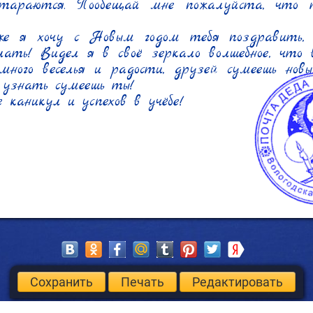
стараются. Пообещай мне пожалуйста, что 
же я хочу с Новым годом тебя поздравить, вс
елать! Видел я в своё зеркало волшебное, что 
ного веселья и радости, друзей сумеешь новых
 узнать сумеешь ты!

 каникул и успехов в учёбе!

Сохранить
Печать
Редактировать