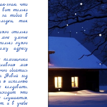
ю-знаю, что 
 вот только 
 за тобой в 
лодец, так 
жно столько 
 мне умные 
олько нужно 
ому адресу 
 помощники 
лавная моя 
но обойтись 
а Новый год 
 я исполняю 
 колдовать, 
сходит это 
 слушаются, 
, и в учёбе 