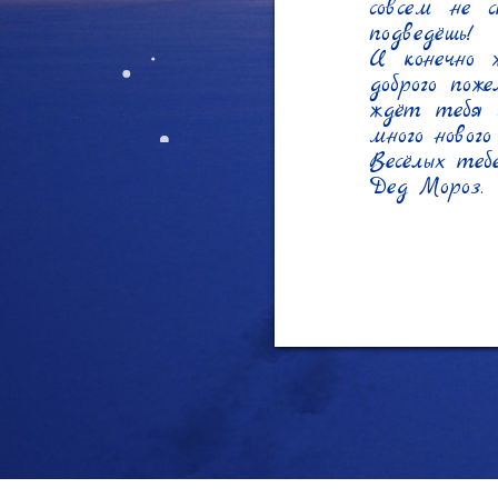
совсем не 
подведёшь!

И конечно 
доброго пож
ждёт тебя м
много нового
Весёлых тебе
Дед Мороз.