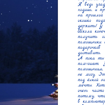
Я ведь угад
ходишь, и п
на прошлой 
окошко под
держать! У 
Школа конеч
получить о
помощники о
подарочков
доставить.

А пока ты 
помогают. 
помощница, 
не могу. Эт
под ёлкой н
мечты. Хотя
очень част
потому, что
в компьютер