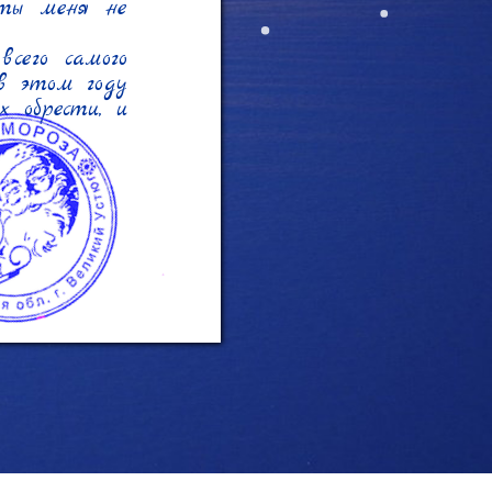
ты меня не 
его самого 
в этом году 
 обрести, и 