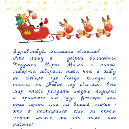
Здравствуй, малышка Амелия!

Это пишу я – добрый волшебник 
Дедушка Мороз. Мама с папой, 
наверное, говорили тебе, что я живу 
на Севере, где всегда холодно, и 
только на Новый год объезжаю весь 
мир, чтобы раздать людям подарки 
и принести им чудо. Взгляни, как 
ярко горят огни на вашей елочке - 
это я постарался, если за окном 
лежит снежок, то это тоже моя 
работа!
