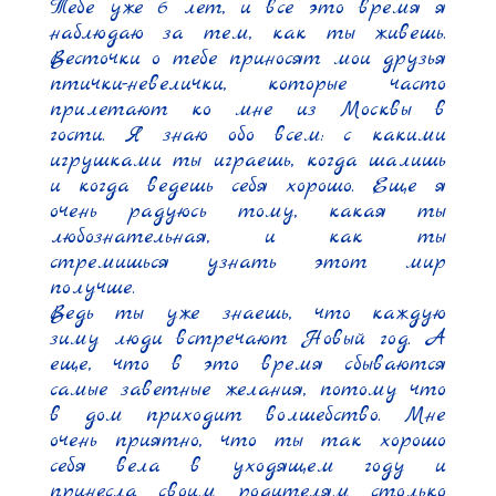
Тебе уже 6 лет, и все это время я 
наблюдаю за тем, как ты живешь. 
Весточки о тебе приносят мои друзья 
птички-невелички, которые часто 
прилетают ко мне из Москвы в 
гости. Я знаю обо всем: с какими 
игрушками ты играешь, когда шалишь 
и когда ведешь себя хорошо. Еще я 
очень радуюсь тому, какая ты 
любознательная, и как ты 
стремишься узнать этот мир 
получше.

Ведь ты уже знаешь, что каждую 
зиму люди встречают Новый год. А 
еще, что в это время сбываются 
самые заветные желания, потому что 
в дом приходит волшебство. Мне 
очень приятно, что ты так хорошо 
себя вела в уходящем году и 
принесла своим родителям столько 