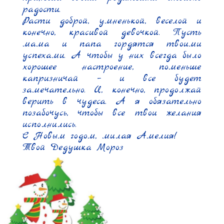
радости.

Расти доброй, умненькой, веселой и 
конечно, красивой девочкой. Пусть 
мама и папа гордятся твоими 
успехами. А чтобы у них всегда было 
хорошее настроение, поменьше 
капризничай – и все будет 
замечательно. И, конечно, продолжай 
верить в чудеса. А я обязательно 
позабочусь, чтобы все твои желания 
исполнились.

С Новым годом, милая Амелия!

Твой Дедушка Мороз