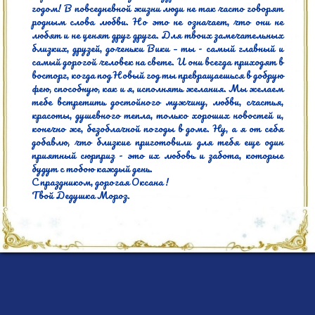
годом! В повседневной жизни люди не так часто говорят 
родным слова любви. Но это не означает, что они не 
любят и не ценят друг друга. Для твоих замечательных 
близких, друзей, доченьки Вики – ты - самый главный и 
самый дорогой человек на свете. И они всегда приходят в 
восторг, когда под Новый год ты превращаешься в добрую 
фею, способную, как и я, исполнять желания. Мы желаем 
тебе встретить достойного мужчину, любви, счастья, 
красоты, душевного тепла, только хороших новостей и, 
конечно же, безоблачной погоды в доме. Ну, а я от себя 
добавлю, что близкие приготовили для тебя еще один 
приятный сюрприз - это их любовь и забота, которые 
будут с тобою каждый день.

С праздником, дорогая Оксана !

Твой Дедушка Мороз.