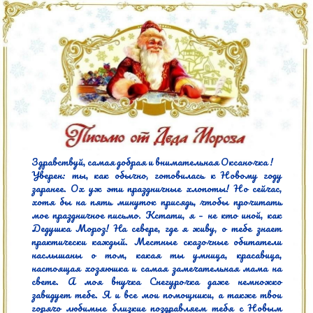
Здравствуй, самая добрая и внимательная Оксаночка !

Уверен: ты, как обычно, готовилась к Новому году 
заранее. Ох уж эти праздничные хлопоты! Но сейчас, 
хотя бы на пять минуток присядь, чтобы прочитать 
мое праздничное письмо. Кстати, я – не кто иной, как 
Дедушка Мороз! На севере, где я живу, о тебе знает 
практически каждый. Местные сказочные обитатели 
наслышаны о том, какая ты умница, красавица, 
настоящая хозяюшка и самая замечательная мама на 
свете. А моя внучка Снегурочка даже немножко 
завидует тебе. Я и все мои помощники, а также твои 
горячо любимые близкие поздравляем тебя с Новым 