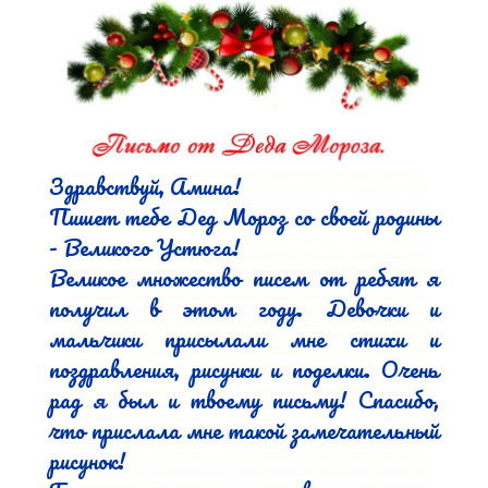
Здравствуй, Амина!

Пишет тебе Дед Мороз со своей родины 
- Великого Устюга!

Великое множество писем от ребят я 
получил в этом году. Девочки и 
мальчики присылали мне стихи и 
поздравления, рисунки и поделки. Очень 
рад я был и твоему письму! Спасибо, 
что прислала мне такой замечательный 
рисунок!
