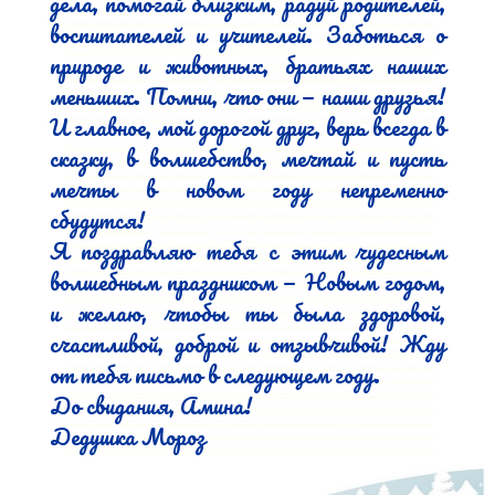
дела, помогай близким, радуй родителей, 
воспитателей и учителей. Заботься о 
природе и животных, братьях наших 
меньших. Помни, что они — наши друзья! 
И главное, мой дорогой друг, верь всегда в 
сказку, в волшебство, мечтай и пусть 
мечты в новом году непременно 
сбудутся!

Я поздравляю тебя с этим чудесным 
волшебным праздником — Новым годом, 
и желаю, чтобы ты была здоровой, 
счастливой, доброй и отзывчивой! Жду 
от тебя письмо в следующем году.

До свидания, Амина!

Дедушка Мороз