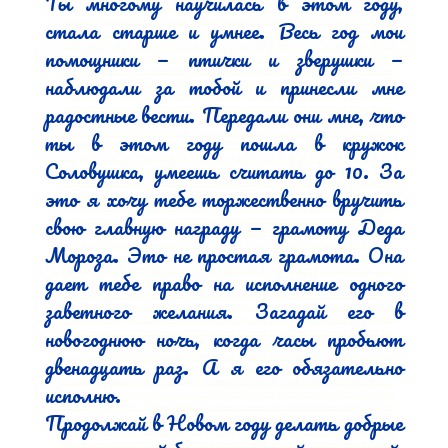
Ты многому научилась в этом году, 
стала старше и умнее. Весь год мои 
помощники — птички и зверушки — 
наблюдали за тобой и принесли мне 
радостные вести. Передали они мне, что 
ты в этом году пошла в кружок 
Соловушка, умеешь считать до 10. За 
это я хочу тебе торжественно вручить 
свою главную награду — грамоту Деда 
Мороза. Это не простая грамота. Она 
дает тебе право на исполнение одного 
заветного желания. Загадай его в 
новогоднюю ночь, когда часы пробьют 
двенадцать раз. А я его обязательно 
исполню.

Продолжай в Новом году делать добрые 