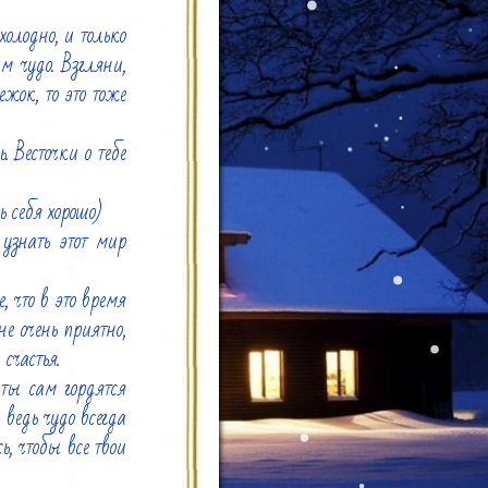
олодно, и только 
 чудо. Взгляни, 
жок, то это тоже 
 Весточки о тебе 
себя хорошо)

знать этот мир 
что в это время 
 очень приятно, 
счастья.

ы сам гордятся 
ведь чудо всегда 
, чтобы все твои 