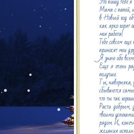
Это пишу тебе 
Мама с папой, на
в Новый год объ
как ярко горят о
моя работа!

Тебе совсем еще 
приносят мои дру
Я знаю обо всем
Еще я очень ра
получше.

Ты, наверняка, 
сбываются самые
что ты так хорошо
Расти добрым, 
твоими успехами.
рядом. И, конечн
желания исполни