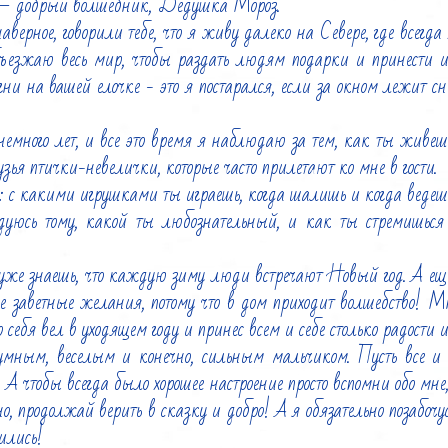
я – добрый волшебник, Дедушка Мороз.

верное, говорили тебе, что я живу далеко на Севере, где всегда х
езжаю весь мир, чтобы раздать людям подарки и принести им
гни на вашей елочке - это я постарался, если за окном лежит сне
немного лет, и все это время я наблюдаю за тем, как ты живешь.
зья птички-невелички, которые часто прилетают ко мне в гости.

: с какими игрушками ты играешь, когда шалишь и когда ведешь 
дуюсь тому, какой ты любознательный, и как ты стремишься у
уже знаешь, что каждую зиму люди встречают Новый год. А еще, 
 заветные желания, потому что в дом приходит волшебство! Мне
 себя вел в уходящем году и принес всем и себе столько радости и 
умным, веселым и конечно, сильным мальчиком. Пусть все и т
 А чтобы всегда было хорошее настроение просто вспомни обо мне, 
о, продолжай верить в сказку и добро! А я обязательно позабочусь
лись!
