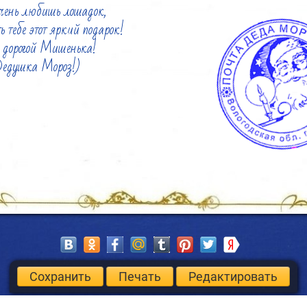
очень любишь лошадок,

 тебе этот яркий подарок!

 дорогой Мишенька!

едушка Мороз!)
Сохранить
Печать
Редактировать