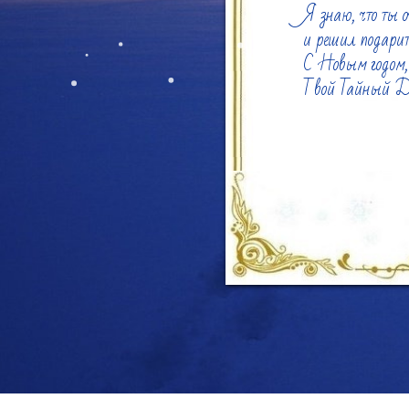
Я знаю, что ты 
и решил подарить
С Новым годом,
Твой Тайный Д