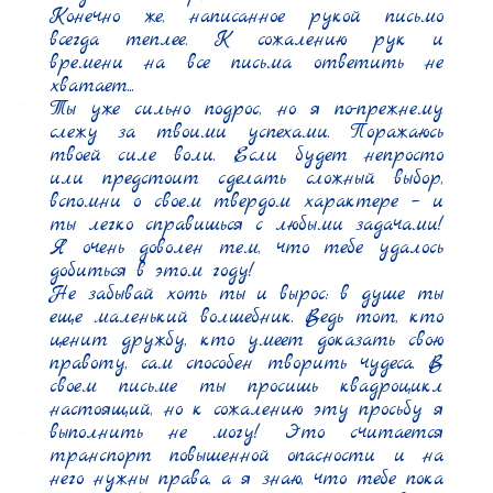
Конечно же, написанное рукой письмо 
всегда теплее. К сожалению рук и 
времени на все письма ответить не 
хватает...

Ты уже сильно подрос, но я по-прежнему 
слежу за твоими успехами. Поражаюсь 
твоей силе воли. Если будет непросто 
или предстоит сделать сложный выбор, 
вспомни о своем твердом характере – и 
ты легко справишься с любыми задачами! 
Я очень доволен тем, что тебе удалось 
добиться в этом году!

Не забывай хоть ты и вырос: в душе ты 
еще маленький волшебник. Ведь тот, кто 
ценит дружбу, кто умеет доказать свою 
правоту, сам способен творить чудеса. В 
своем письме ты просишь квадроцикл 
настоящий, но к сожалению эту просьбу я 
выполнить не могу! Это считается 
транспорт повышенной опасности и на 
него нужны права, а я знаю, что тебе пока 