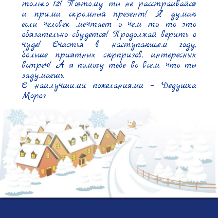
только 12! Поэтому ты не расстраивайся 
и прими скромный презент! Я думаю 
если человек мечтает о чем то, то это 
обязательно сбудется! Продолжай верить о 
чуде! Счастья в наступающем году, 
больше приятных сюрпризов, интересных 
встреч! А я помогу тебе во всем, что ты 
задумаешь.

С наилучшими пожеланиями – Дедушка 
Мороз.