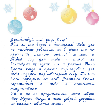
Здравствуй, мой друг Егор!

Как же ты вырос и возмужал! Тебя уже 
не назовешь ребенком, но в душе ты по-
прежнему немного озорной малыш, и 
Новый год для тебя – такой же 
волшебный праздник, как и раньше. Было 
время, когда я просто подкладывал для 
тебя подарки под новогоднюю елку. Но это 
были сюрпризы без слов. Настало время 
обратиться к тебе с небольшим 
напутствием.

Ой, я же не представился: меня зовут 
Дед Мороз. Да-да, я тот добрый дедушка 
из далеких северных земель.
