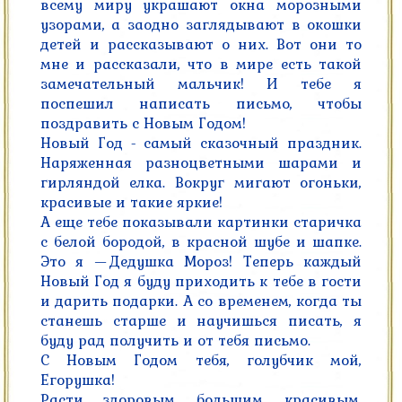
всему миру украшают окна морозными 
узорами, а заодно заглядывают в окошки 
детей и рассказывают о них. Вот они то 
мне и рассказали, что в мире есть такой 
замечательный мальчик! И тебе я 
поспешил написать письмо, чтобы 
поздравить с Новым Годом!

Новый Год - самый сказочный праздник. 
Наряженная разноцветными шарами и 
гирляндой елка. Вокруг мигают огоньки, 
красивые и такие яркие!

А еще тебе показывали картинки старичка 
с белой бородой, в красной шубе и шапке. 
Это я —Дедушка Мороз! Теперь каждый 
Новый Год я буду приходить к тебе в гости 
и дарить подарки. А со временем, когда ты 
станешь старше и научишься писать, я 
буду рад получить и от тебя письмо.

С Новым Годом тебя, голубчик мой, 
Егорушка!

Расти здоровым, большим, красивым, 