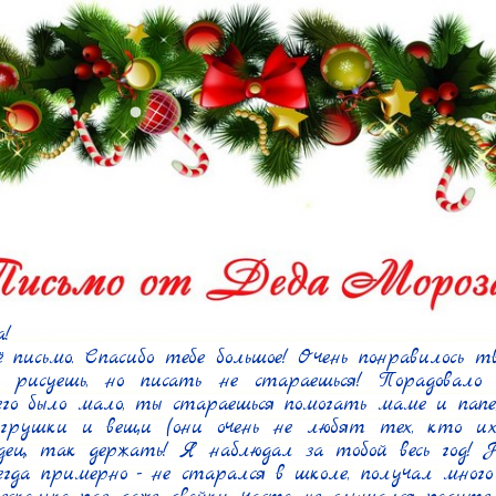
!

письмо. Спасибо тебе большое! Очень понравилось тв
о рисуешь, но писать не стараешься! Порадовало 
 его было мало, ты стараешься помогать маме и папе
грушки и вещи (они очень не любят тех, кто их 
одец, так держать! Я наблюдал за тобой весь год! Н
егда примерно - не старался в школе, получал много