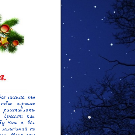
оё письмо, ты 
твое хорошее 
, расставлять 
бросает как 
у что ж, вёл 
 замечаний по 