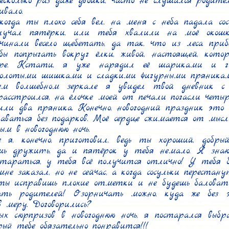
есколько раз даже двойки, часто не слушался родите
вало.

когда ты плохо себя вел, на меня с неба падала сос
лучал пятёрки, или тебя хвалили на моё окошк
чинали весело щебетать, да так, что из леса прибе
бы попрыгать вокруг ёлки, живой, настоящей, кото
оре. Кстати, я уже нарядил её шариками и ги
 золотыми шишками и сладкими фигурными пряникам
ем волшебном зеркале я увидел твой дневник с 
асстроился, на ёлочке моей от печали погасли четыр
ли два пряника. Конечно, новогодний праздник это 
аваться без подарков. Моё сердце сжимается от мысл
м в новогоднюю ночь.

 я, конечно, приготовил, ведь ты хороший, добрый
шь дружить, да и пятёрок у тебя немало. Я знаю
стараться, у тебя всё получится отлично! У тебя бу
е заказал, но не сейчас, а когда сосульки перестан
 ты исправишь плохие отметки и не будешь баловатьс
ать родителей! Озорничать можно, куда же без эт
 меру. Договорились?

 сюрпризов в новогоднюю ночь, я постарался выбр
рый тебе обязательно понравится!!!
