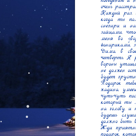
поведению и н
очень расстраи
Каждый раз, 
когда ты по
снегири и на
зайцами, что
меня во дв
фонариками,
Дима, в сво
четверть. Я р
вороны утащи
не должен ост
будет грустны
Подарок тебе
жадина, умее
чуть-чуть по
который ты мн
на голову, и
будешь слуш
должно быть в
Жди приятных
подарок, кото