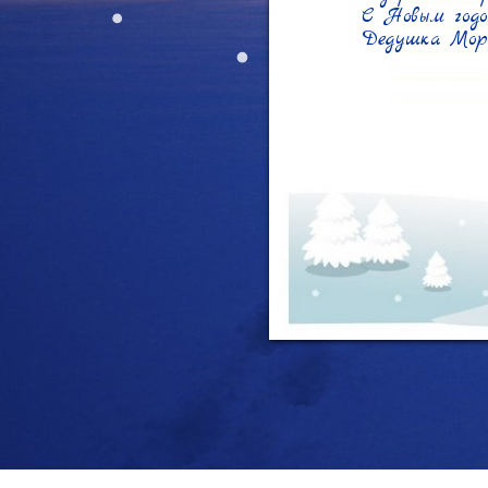
С Новым годо
Дедушка Мор