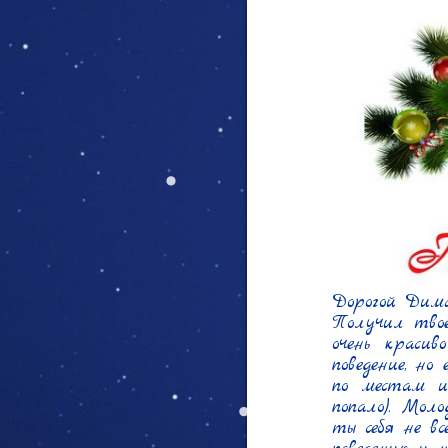
Дорогой Дима
Получил твоё 
очень красив
поведение, но
по местам и
попало). Мол
ты себя не вс