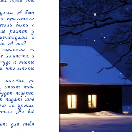
лей. Меня это 
улька. А вот 
о прилетали 
гали белки с 
рая растёт у 
рляндами с 
и. А ты?

оценками за 
е лампочки, а 
чудо и никто 
и, что кто-то 
 мальчик, не 
, стоит тебе 
дет подарок, 
ут падать мне 
я на уроках, 
ого. Но всё 
ать для тебя 