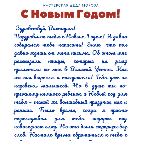
 Здравствуй, Виктория!

Поздравляю тебя с Новым Годом! Я давно 
собирался тебе написать! Знаю, что ты 
давно ждешь от меня письма. Об этом мне 
рассказали птицы, которые на зиму 
прилетели ко мне в Великий Устюг. Как 
же ты выросла и похорошела! Тебя уже не 
назовешь малышкой. Но в душе ты по-
прежнему немного ребенок, и Новый год для 
тебя – такой же волшебный праздник, как и 
раньше. Было время, когда я просто 
подкладывал для тебя подарки под 
новогоднюю елку. Но это были сюрпризы без 
слов. Настало время обратиться к тебе с 