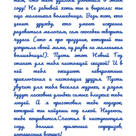
году! Не забывай хоть ты и выросла: ты 
еще маленькая волшебница. Ведь тот, кто 
ценит дружбу, кто умеет искренне 
радоваться мелочам, сам способен творить 
чудеса (это я про праздник, который ты 
устроила своей маме, ну разве не маленькая 
волшебница!). Пусть этот Новый Год 
станет для тебя настоящей сказкой! И в 
ней тебя ожидают невероятные 
приключения и настоящие друзья. Пусть 
звучит для тебя веселая музыка, и рядом 
будут ласковые улыбки самых близких тебе 
людей. А я приготовил тебе подарок, 
который ты найдешь под елкой. Надеюсь, 
тебе понравится.Счастья в наступающем 
году, больше приятных сюрпризов, 
интересных встреч!
