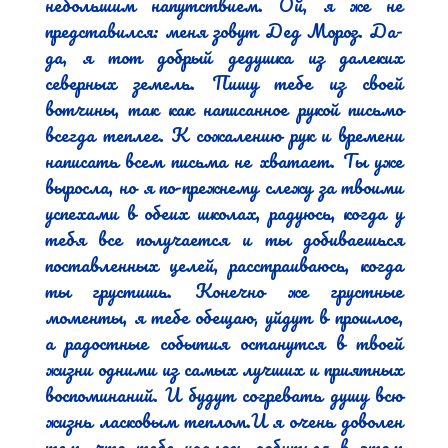
небольшим напутствием. Ой, я же не 
представился: меня зовут Дед Мороз. Да-
да, я тот добрый дедушка из далеких 
северных земель. Пишу тебе из своей 
вотчины, так как написанное рукой письмо 
всегда теплее. К сожалению рук и времени 
написать всем письма не хватает. Ты уже 
выросла, но я по-прежнему слежу за твоими 
успехами в обеих школах, радуюсь, когда у 
тебя все получается и ты добиваешься 
поставленных целей, расстраиваюсь, когда 
ты грустишь. Конечно же грустные 
моменты, я тебе обещаю, уйдут в прошлое, 
а радостные события останутся в твоей 
жизни одними из самых лучших и приятных 
воспоминаний. И будут согревать душу всю 
жизнь ласковым теплом.И я очень доволен 
тем, что тебе удалось добиться в этом 