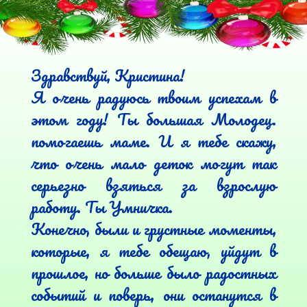
Здравствуй, Кристина!

Я очень радуюсь твоим успехам в 
этом году! Ты большая Молодец. 
помогаешь маме. И я тебе скажу, 
что очень мало деток могут так 
серьезно взяться за взрослую 
работу. Ты Умничка.

Конечно, были и грустные моменты, 
которые, я тебе обещаю, уйдут в 
прошлое, но больше было радостных 
событий и поверь, они останутся в 