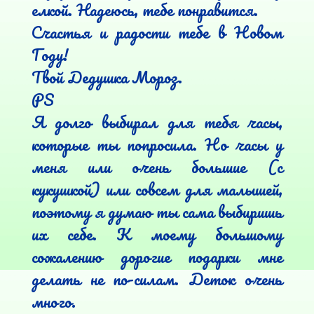
елкой. Надеюсь, тебе понравится.

Счастья и радости тебе в Новом 
Году!

Твой Дедушка Мороз.

PS

Я долго выбирал для тебя часы, 
которые ты попросила. Но часы у 
меня или очень большие (с 
кукушкой) или совсем для малышей, 
поэтому я думаю ты сама выбиришь 
их себе. К моему большому 
сожалению дорогие подарки мне 
делать не по-силам. Деток очень 
много. 