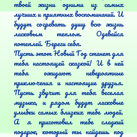
твоей жизни одними из самых 
лучших и приятных воспоминаний. И 
будут согревать душу всю жизнь 
ласковым теплом. Одевайся 
потеплей. Береги себя.

Пусть этот Новый Год станет для 
тебя настоящей сказкой! И в ней 
тебя ожидают невероятные 
приключения и настоящие друзья. 
Пусть звучит для тебя веселая 
музыка, и рядом будут ласковые 
улыбки самых близких тебе людей. 
А я приготовил тебе сладкий 
подарок, который ты найдешь под 