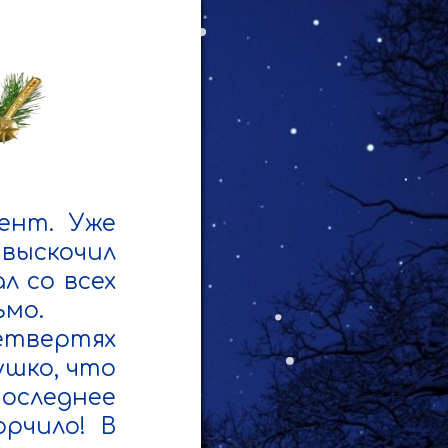
нт. Уже 
выскочил 
 со всех 
мо.

етвертях 
шко, что 
оследнее 
рчило! В 