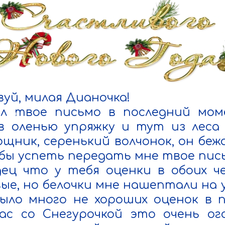
уй, милая Дианочка!

ил твое письмо в последний моме
в оленью упряжку и тут из леса 
щник, серенький волчонок, он бежал
 бы успеть передать мне твое пись
ец что у тебя оценки в обоих ч
ые, но белочки мне нашептали на у
ыло много не хороших оценок в п
ас со Снегурочкой это очень ого