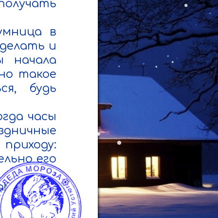
получать 
мница в 
делать и 
 начала 
но такое 
я, будь 
гда часы 
дничные 
приходу: 
льно его 

