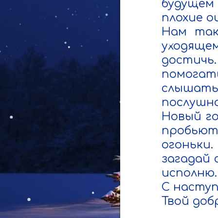
будущем 
плохие о
Нам так
уходящем
достичь
помогать
слышать
послушно
Новый го
пробьют
огоньки.
загадай 
исполню.

С наступ
Твой доб