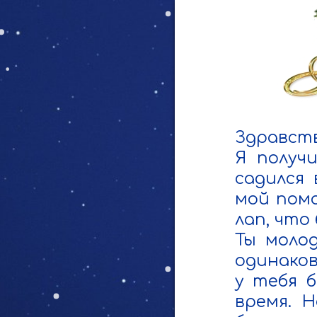
Здравств
Я получ
садился 
мой помо
лап, что
Ты молод
одинаков
у тебя б
время. Н