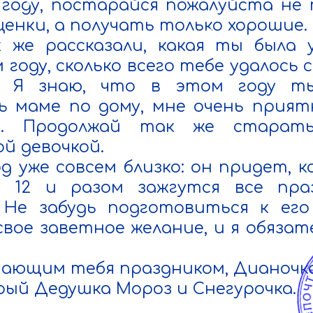
году, постарайся пожалуйста не 
ценки, а получать только хорошие.

 же рассказали, какая ты была у
 году, сколько всего тебе удалось с
. Я знаю, что в этом году ты
 маме по дому, мне очень прият
. Продолжай так же старатьс
й девочкой.

д уже совсем близко: он придет, ко
 12 и разом зажгутся все праз
 Не забудь подготовиться к его 
свое заветное желание, и я обязате
ающим тебя праздником, Дианочка!
рый Дедушка Мороз и Снегурочка.