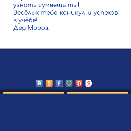
узнать сумеешь ты!

Весёлых тебе каникул и успехов 
в учёбе!

Дед Мороз.
Сохранить
Редактировать
Создать такое письмо
от Деда Мороза