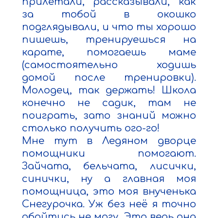
прилетали, рассказывали, как 
за тобой в окошко 
подглядывали, и что ты хорошо 
пишешь, тренируешься на 
карате, помогаешь маме 
(самостоятельно ходишь 
домой после тренировки). 
Молодец, так держать! Школа 
конечно не садик, там не 
поиграть, зато знаний можно 
столько получить ого-го!

Мне тут в Ледяном дворце 
помощники помогают. 
Зайчата, бельчата, лисички, 
синички, ну а главная моя 
помощница, это моя внученька 
Снегурочка. Уж без неё я точно 
обойтись не могу. Это ведь она 