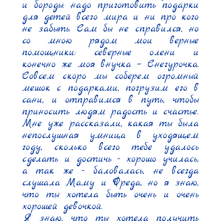
и бороды: надо приготовить подарки 
для детей всего мира и ни про кого 
не забыть. Сам бы не справился, но 
со мною рядом мои верные 
помощники: северные олени и 
конечно же моя внучка – Снегурочка. 
Совсем скоро мы соберем огромный 
мешок с подарками, погрузим его в 
сани, и отправимся в путь, чтобы 
приносить людям радость и счастье.

Мне уже рассказали, какая ты была 
непослушная умница в уходящем 
году, сколько всего тебе удалось 
сделать и достичь - хорошо училась, 
а так же - баловалась, не всегда 
слушала Маму и Фреда, но я знаю, 
что ты хотела быть очень и очень 
хорошей девочкой.

Я знаю, что ты хотела получить 