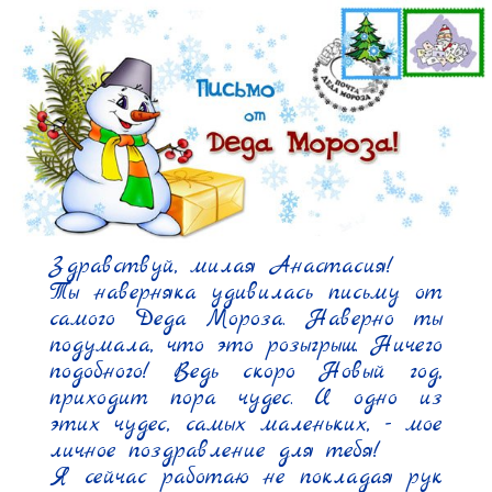
Здравствуй, милая Анастасия!

Ты наверняка удивилась письму от 
самого Деда Мороза. Наверно ты 
подумала, что это розыгрыш. Ничего 
подобного! Ведь скоро Новый год, 
приходит пора чудес. И одно из 
этих чудес, самых маленьких, - мое 
личное поздравление для тебя!

Я сейчас работаю не покладая рук 