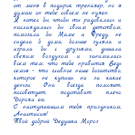
от меня в подарок тренажер, но я 
думаю он тебе совсем не нужен.

Я хотел бы, чтобы ты радовалась и 
наслаждалась бы своим детством, 
помогала бы Маме и Фреду, не 
сидела б дома, больше гуляла и 
играла бы с друзьями, дышала 
свежим воздухом и занималась 
всем тем, что тебе нравится. Ведь 
семья – это главное наше богатство, 
которое не купишь ни за какие 
деньги. Она всегда поможет, 
посоветует, подставит плечо. 
Дорожи ею.

С наступающим тебя праздником, 
Анастасия!

Твой добрый Дедушка Мороз