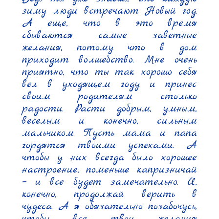
зиму люди встречают Новый год. 
А еще, что в это время 
сбываются самые заветные 
желания, потому что в дом 
приходит волшебство. Мне очень 
приятно, что ты так хорошо себя 
вел в уходящем году и принес 
своим родителям столько 
радости. Расти добрым, умным, 
веселым и конечно, сильным 
мальчиком. Пусть мама и папа 
гордятся твоими успехами. А 
чтобы у них всегда было хорошее 
настроение, поменьше капризничай 
– и все будет замечательно. И, 
конечно, продолжай верить в 
чудеса. А я обязательно позабочусь, 
чтобы все твои желания 