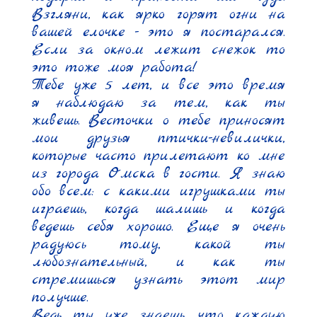
Взгляни, как ярко горят огни на 
вашей елочке - это я постарался. 
Если за окном лежит снежок то 
это тоже моя работа!

Тебе уже 5 лет, и все это время 
я наблюдаю за тем, как ты 
живешь. Весточки о тебе приносят 
мои друзья птички-невилички, 
которые часто прилетают ко мне 
из города Омска в гости. Я знаю 
обо всем: с какими игрушками ты 
играешь, когда шалишь и когда 
ведешь себя хорошо. Еще я очень 
радуюсь тому, какой ты 
любознательный, и как ты 
стремишься узнать этот мир 
получше.

Ведь ты уже знаешь, что каждую 