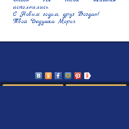
исполнились.

С Новым годом, друг Богдан!

Твой Дедушка Мороз.
Сохранить
Редактировать
Создать такое письмо
от Деда Мороза