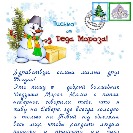
Здравствуй, самый милый друг 
Богдан!

Это пишу я – добрый волшебник 
Дедушка Мороз. Мама с папой, 
наверное, говорили тебе, что я 
живу на Севере, где всегда холодно, 
и только на Новый год объезжаю 
весь мир, чтобы раздать людям 
подарки и принести им чудо. 